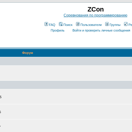
ZCon
Соревнования по программированию
FAQ
Поиск
Пользователи
Группы
Ре
Профиль
Войти и проверить личные сообщения
Форум
5
6
7