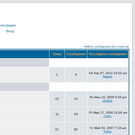
гистрация
Вход
Найти сообщения без ответов
Темы
Сообщения
Последнее сообщение
Сб Апр 07, 2012 10:03 am
1
9
Дамир
Пн Июн 22, 2009 5:25 pm
13
14
zhekas
Пт Мар 17, 2006 12:06 am
11
63
Turbo
Чт Май 03, 2007 7:19 am
21
85
Turbo