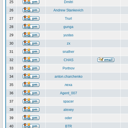
25
Dmitri
26
Andrew Stankevich
27
Trurl
28
gunga
29
yustas
30
zx
31
snather
32
CHAS
33
Portnov
34
anton.charchenko
35
леха
36
Agent_007
37
spacer
38
alexey
39
oder
40
BTR