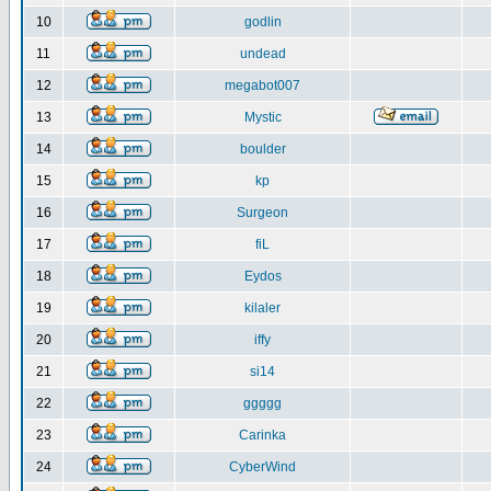
10
godlin
11
undead
12
megabot007
13
Mystic
14
boulder
15
kp
16
Surgeon
17
fiL
18
Eydos
19
kilaler
20
iffy
21
si14
22
ggggg
23
Carinka
24
CyberWind