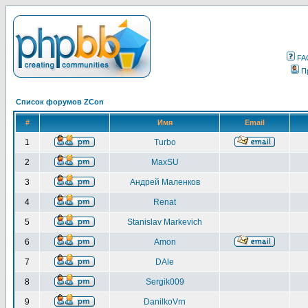
FA
П
Список форумов ZCon
#
Имя
Email
1
Turbo
2
MaxSU
3
Андрей Маленков
4
Renat
5
Stanislav Markevich
6
Amon
7
DAle
8
Sergik009
9
DanilkoVrn