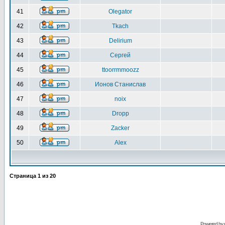
41
Olegator
42
Tkach
43
Delirium
44
Сергей
45
ttoorrmmoozz
46
Ионов Станислав
47
noix
48
Dropp
49
Zacker
50
Alex
Страница
1
из
20
Powered by