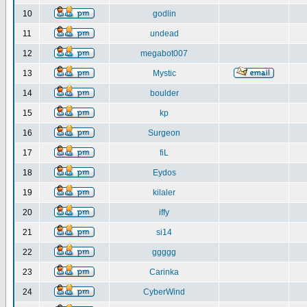
10
godlin
11
undead
12
megabot007
13
Mystic
14
boulder
15
kp
16
Surgeon
17
fiL
18
Eydos
19
kilaler
20
iffy
21
si14
22
ggggg
23
Carinka
24
CyberWind