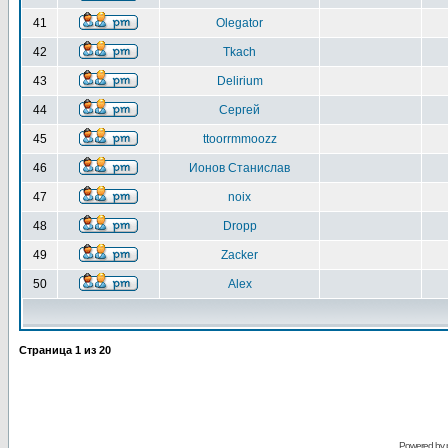
41
Olegator
42
Tkach
43
Delirium
44
Сергей
45
ttoorrmmoozz
46
Ионов Станислав
47
noix
48
Dropp
49
Zacker
50
Alex
Страница
1
из
20
Powered by