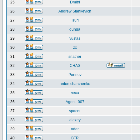
25
Dmitri
26
Andrew Stankevich
27
Trurl
28
gunga
29
yustas
30
zx
31
snather
32
CHAS
33
Portnov
34
anton.charchenko
35
леха
36
Agent_007
37
spacer
38
alexey
39
oder
40
BTR