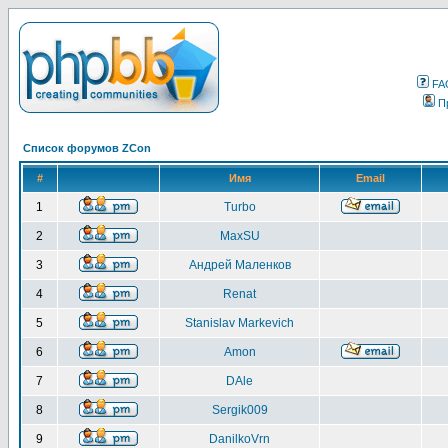
FA
П
Список форумов ZCon
#
Имя
Email
1
Turbo
2
MaxSU
3
Андрей Маленков
4
Renat
5
Stanislav Markevich
6
Amon
7
DAle
8
Sergik009
9
DanilkoVrn