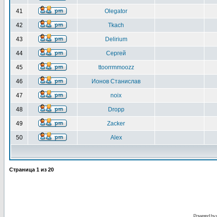
41
Olegator
42
Tkach
43
Delirium
44
Сергей
45
ttoorrmmoozz
46
Ионов Станислав
47
noix
48
Dropp
49
Zacker
50
Alex
Страница
1
из
20
Powered by