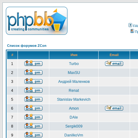
FA
П
Список форумов ZCon
#
Имя
Email
1
Turbo
2
MaxSU
3
Андрей Маленков
4
Renat
5
Stanislav Markevich
6
Amon
7
DAle
8
Sergik009
9
DanilkoVrn