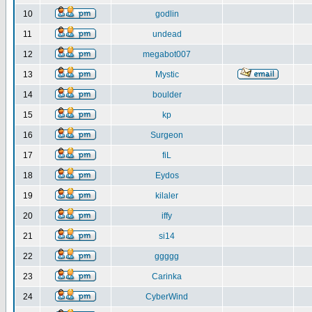
10
godlin
11
undead
12
megabot007
13
Mystic
14
boulder
15
kp
16
Surgeon
17
fiL
18
Eydos
19
kilaler
20
iffy
21
si14
22
ggggg
23
Carinka
24
CyberWind