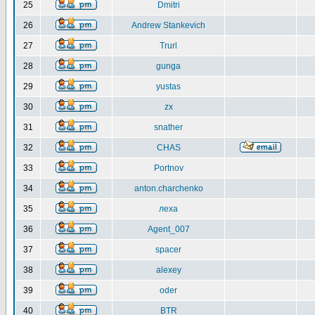
25
Dmitri
26
Andrew Stankevich
27
Trurl
28
gunga
29
yustas
30
zx
31
snather
32
CHAS
33
Portnov
34
anton.charchenko
35
леха
36
Agent_007
37
spacer
38
alexey
39
oder
40
BTR