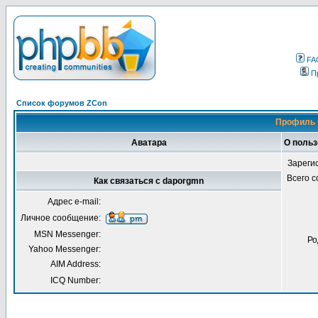
FA
П
Список форумов ZCon
Профиль 
Аватара
О польз
Зареги
Всего 
Как связаться с daporgmn
Адрес e-mail:
Личное сообщение:
MSN Messenger:
Ро
Yahoo Messenger:
AIM Address:
ICQ Number: