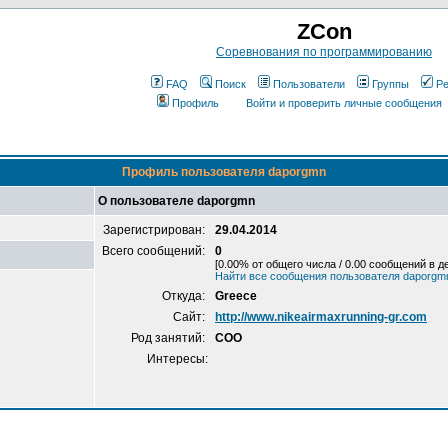
ZCon
Соревнования по программированию
FAQ
Поиск
Пользователи
Группы
Ре
Профиль
Войти и проверить личные сообщения
Профиль пользователя daporgmn
О пользователе daporgmn
Зарегистрирован:
29.04.2014
Всего сообщений:
0
[0.00% от общего числа / 0.00 сообщений в д
Найти все сообщения пользователя daporgm
Откуда:
Greece
Сайт:
http://www.nikeairmaxrunning-gr.com
Род занятий:
COO
Интересы: