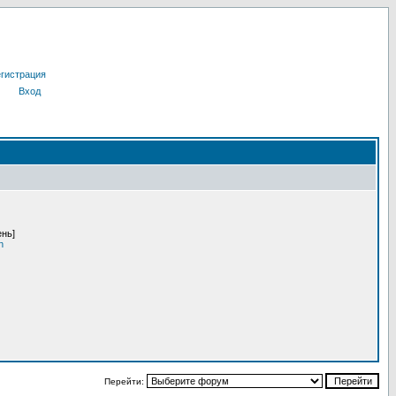
гистрация
Вход
ень]
n
Перейти: