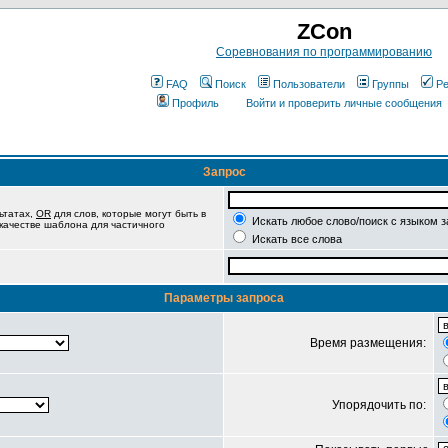
ZCon
Соревнования по программированию
FAQ
Поиск
Пользователи
Группы
Ре
Профиль
Войти и проверить личные сообщения
Запрос
ьтатах,
OR
для слов, которые могут быть в
Искать любое слово/поиск с языком 
 качестве шаблона для частичного
Искать все слова
Параметры запроса
Время размещения:
Упорядочить по: