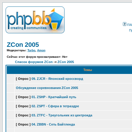
FA
П
ZCon 2005
Модераторы:
Turbo
,
Amon
Сейчас этот форум просматривают: Нет
Список форумов ZCon
->
ZCon 2005
Темы
[ Опрос ]
09. ZJCR - Японский кроссворд
Обсуждение соревнования ZCon 2005
[ Опрос ]
01. ZSHP - Кратчайший путь
[ Опрос ]
02. ZSPT - Сфера в тетраэдре
[ Опрос ]
03. ZTFC - Треугольник из центроида
[ Опрос ]
04. ZBBN - Сеть Байтленда