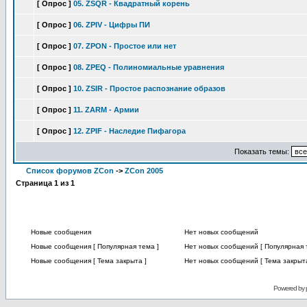
[ Опрос ]
05. ZSQR - Квадратный корень
[ Опрос ]
06. ZPIV - Цифры ПИ
[ Опрос ]
07. ZPON - Простое или нет
[ Опрос ]
08. ZPEQ - Полиномиальные уравнения
[ Опрос ]
10. ZSIR - Простое распознание образов
[ Опрос ]
11. ZARM - Армии
[ Опрос ]
12. ZPIF - Наследие Пифагора
Показать темы:
Список форумов ZCon
->
ZCon 2005
Страница
1
из
1
Новые сообщения
Нет новых сообщений
Новые сообщения [ Популярная тема ]
Нет новых сообщений [ Популярная 
Новые сообщения [ Тема закрыта ]
Нет новых сообщений [ Тема закрыта
Powered by