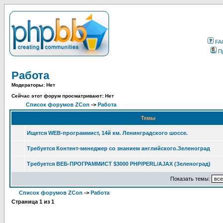
FA
П
Работа
Модераторы: Нет
Сейчас этот форум просматривают: Нет
Список форумов ZCon
->
Работа
Темы
Ищется WEB-программист, 14й км. Ленинградского шоссе.
Требуется Контент-менеджер со знанием английского.Зеленоград
Требуется ВЕБ-ПРОГРАММИСТ $3000 PHP/PERL/AJAX (Зеленоград)
Показать темы:
Список форумов ZCon
->
Работа
Страница
1
из
1