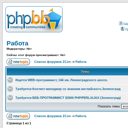
FA
П
Работа
Модераторы: Нет
Сейчас этот форум просматривают: Нет
Список форумов ZCon
->
Работа
Темы
Ищется WEB-программист, 14й км. Ленинградского шоссе.
Требуется Контент-менеджер со знанием английского.Зеленоград
Требуется ВЕБ-ПРОГРАММИСТ $3000 PHP/PERL/AJAX (Зеленоград)
Показать темы:
Список форумов ZCon
->
Работа
Страница
1
из
1