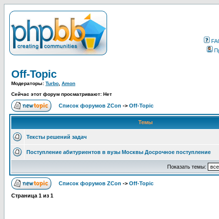
FA
П
Off-Topic
Модераторы:
Turbo
,
Amon
Сейчас этот форум просматривают: Нет
Список форумов ZCon
->
Off-Topic
Темы
Тексты решений задач
Поступление абитуриентов в вузы Москвы Досрочное поступление
Показать темы:
Список форумов ZCon
->
Off-Topic
Страница
1
из
1