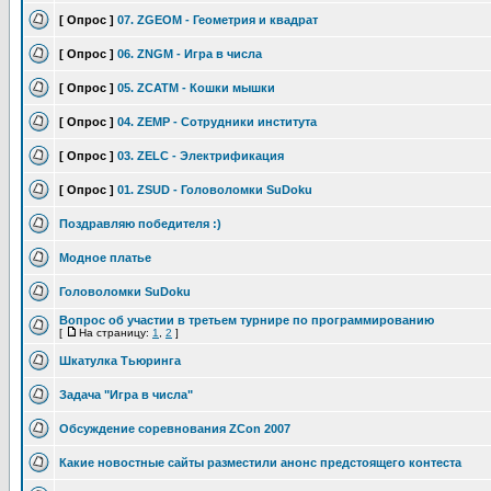
[ Опрос ]
07. ZGEOM - Геометрия и квадрат
[ Опрос ]
06. ZNGM - Игра в числа
[ Опрос ]
05. ZCATM - Кошки мышки
[ Опрос ]
04. ZEMP - Сотрудники института
[ Опрос ]
03. ZELC - Электрификация
[ Опрос ]
01. ZSUD - Головоломки SuDoku
Поздравляю победителя :)
Модное платье
Головоломки SuDoku
Вопрос об участии в третьем турнире по программированию
[
На страницу:
1
,
2
]
Шкатулка Тьюринга
Задача "Игра в числа"
Обсуждение соревнования ZCon 2007
Какие новостные сайты разместили анонс предстоящего контеста