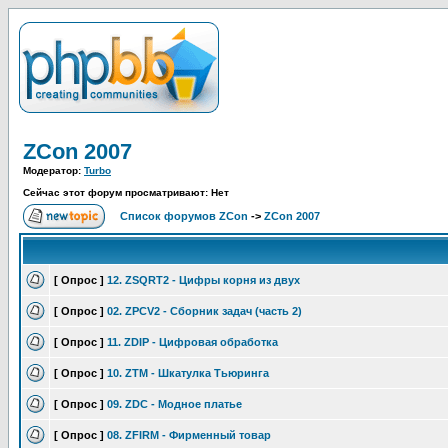
ZCon 2007
Модератор:
Turbo
Сейчас этот форум просматривают: Нет
Список форумов ZCon
->
ZCon 2007
[ Опрос ]
12. ZSQRT2 - Цифры корня из двух
[ Опрос ]
02. ZPCV2 - Сборник задач (часть 2)
[ Опрос ]
11. ZDIP - Цифровая обработка
[ Опрос ]
10. ZTM - Шкатулка Тьюринга
[ Опрос ]
09. ZDC - Модное платье
[ Опрос ]
08. ZFIRM - Фирменный товар