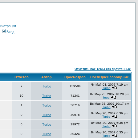
гистрация
Вход
Отметить все темы как прочтённые
Ответов
Автор
Просмотров
Последнее сообщение
Чт Май 03, 2007 7:19 am
7
Turbo
139504
Turbo
Вс Мар 25, 2007 10:20 pm
10
Turbo
71241
bred
Вс Мар 25, 2007 10:17 pm
1
Turbo
30716
Turbo
Вт Мар 20, 2007 6:36 pm
0
Turbo
30676
Turbo
Вт Мар 20, 2007 6:35 pm
0
Turbo
29972
Turbo
Вт Мар 20, 2007 6:35 pm
0
Turbo
30324
Turbo