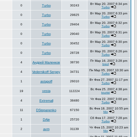
Вт Мар 20, 2007 6:34 pm
0
Turbo
30243
Turbo
Вт Мар 20, 2007 6:33 pm
0
Turbo
29825
Turbo
Вт Мар 20, 2007 6:32 pm
0
Turbo
29404
Turbo
Вт Мар 20, 2007 6:31 pm
0
Turbo
29040
Turbo
Вт Мар 20, 2007 6:30 pm
0
Turbo
30452
Turbo
Вт Мар 20, 2007 6:26 pm
0
Turbo
28728
Turbo
Пт Мар 16, 2007 3:28 pm
4
Андрей Маленков
38730
bred
Пн Мар 05, 2007 10:30 am
4
Vedernikoff Sergey
34731
Turbo
Вт Фев 27, 2007 11:17 pm
1
astapoff
26010
Turbo
Вс Фев 25, 2007 4:38 pm
vesta
19
112224
tourist
Чт Фев 22, 2007 3:00 pm
4
Extremall
38480
Turbo
Вс Фев 18, 2007 10:55 pm
11
DStepanenko
67150
fdo
Сб Фев 17, 2007 7:28 pm
1
DAle
25720
Turbo
Чт Фев 15, 2007 10:23 am
2
avm
31139
fdo
Чт Янв 11, 2007 11:49 am