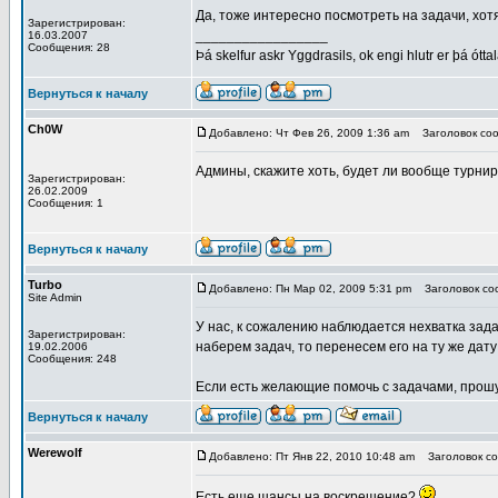
Да, тоже интересно посмотреть на задачи, хотя 
Зарегистрирован:
_________________
16.03.2007
Сообщения: 28
Þá skelfur askr Yggdrasils, ok engi hlutr er þá ótta
Вернуться к началу
Ch0W
Добавлено: Чт Фев 26, 2009 1:36 am
Заголовок соо
Админы, скажите хоть, будет ли вообще турни
Зарегистрирован:
26.02.2009
Сообщения: 1
Вернуться к началу
Turbo
Добавлено: Пн Мар 02, 2009 5:31 pm
Заголовок со
Site Admin
У нас, к сожалению наблюдается нехватка зада
Зарегистрирован:
наберем задач, то перенесем его на ту же дату 
19.02.2006
Сообщения: 248
Если есть желающие помочь с задачами, прошу 
Вернуться к началу
Werewolf
Добавлено: Пт Янв 22, 2010 10:48 am
Заголовок со
Есть еще шансы на воскрешение?